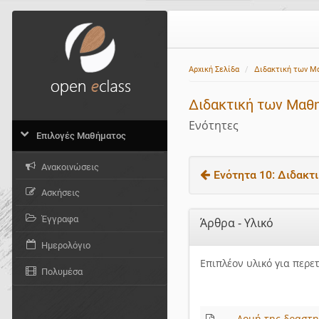
Αρχική Σελίδα
Διδακτική των Μ
Διδακτική των Μαθη
Ενότητες
Επιλογές Μαθήματος
Ανακοινώσεις
Ενότητα 10: Διδακτι
Ασκήσεις
Έγγραφα
Άρθρα - Υλικό
Ημερολόγιο
Επιπλέον υλικό για περε
Πολυμέσα
Δομή της δραστη