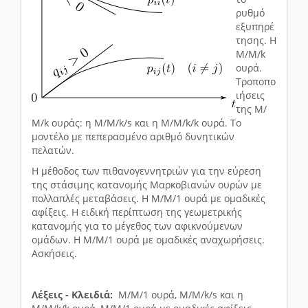
ρυθμό
εξυπηρέ
τησης. Η
Μ/Μ/k
ουρά.
Τροποπο
ιήσεις
της Μ/
Μ/k ουράς: η M/M/k/s και η M/M/k/k ουρά. Το
μοντέλο με πεπερασμένο αριθμό δυνητικών
πελατών.
Η μέθοδος των πιθανογεννητριών για την εύρεση
της στάσιμης κατανομής Μαρκοβιανών ουρών με
πολλαπλές μεταβάσεις. Η Μ/Μ/1 ουρά με ομαδικές
αφίξεις. Η ειδική περίπτωση της γεωμετρικής
κατανομής για το μέγεθος των αφικνούμενων
ομάδων. Η Μ/Μ/1 ουρά με ομαδικές αναχωρήσεις.
Ασκήσεις.
Λέξεις - Κλειδιά:
Μ/Μ/1 ουρά, M/M/k/s και η