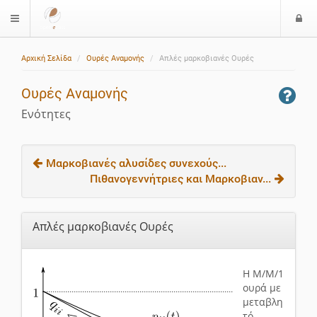
Ε
$langMenu
ί
Αρχική Σελίδα
Ουρές Αναμονής
Απλές μαρκοβιανές Ουρές
ο
δ
Ουρές Αναμονής
ο
ς
Ενότητες
Μαρκοβιανές αλυσίδες συνεχούς...
Πιθανογεννήτριες και Μαρκοβιαν...
Απλές μαρκοβιανές Ουρές
H Μ/Μ/1
ουρά με
μεταβλη
τό