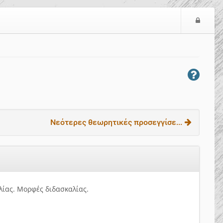
Ε
ί
σ
ο
δ
ο
ς
Νεότερες θεωρητικές προσεγγίσε...
ίας. Μορφές διδασκαλίας.