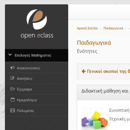
Αρχική Σελίδα
Παιδαγωγικά
Παιδαγωγικά
Ενότητες
Επιλογές Μαθήματος
Ανακοινώσεις
Γενικοί σκοποί της δ
Ασκήσεις
Έγγραφα
Διδακτική μάθηση και
Ημερολόγιο
Συνοπτική
Πολυμέσα
Τεχνικές-μ