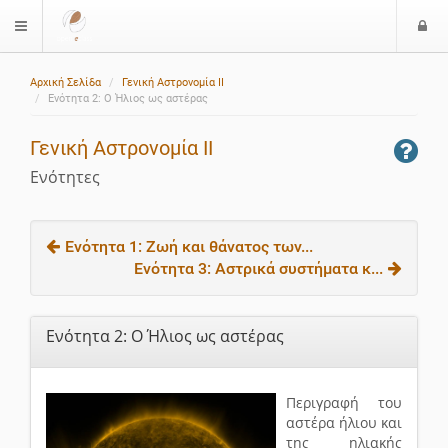
Ε
$langMenu
ί
Αρχική Σελίδα
Γενική Αστρονομία ΙΙ
ο
Ενότητα 2: Ο Ήλιος ως αστέρας
δ
ο
Γενική Αστρονομία ΙΙ
ς
Ενότητες
Ενότητα 1: Ζωή και θάνατος των...
Ενότητα 3: Αστρικά συστήματα κ...
Ενότητα 2: Ο Ήλιος ως αστέρας
Περιγραφή του
αστέρα ήλιου και
της ηλιακής