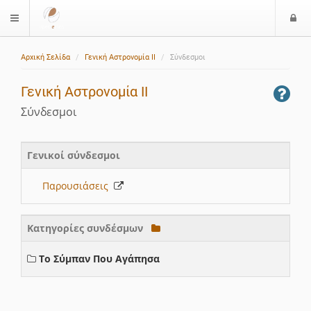
Ε
$langMenu
ί
Αρχική Σελίδα
Γενική Αστρονομία ΙΙ
Σύνδεσμοι
ο
δ
Γενική Αστρονομία ΙΙ
ο
ς
Σύνδεσμοι
Γενικοί σύνδεσμοι
Παρουσιάσεις
Κατηγορίες συνδέσμων
Το Σύμπαν Που Αγάπησα