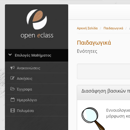
Αρχική Σελίδα
Παιδαγωγικά
Παιδαγωγικά
Ενότητες
Επιλογές Μαθήματος
Ανακοινώσεις
Ασκήσεις
Έγγραφα
Διασάφηση βασικών π
Ημερολόγιο
Εννοιολογικ
Πολυμέσα
μόρφωση κα