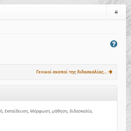
Ε
ί
σ
ο
δ
ο
ς
Γενικοί σκοποί της διδασκαλίας...
γή, Εκπαίδευση, Μόρφωση, μάθηση, διδασκαλία,