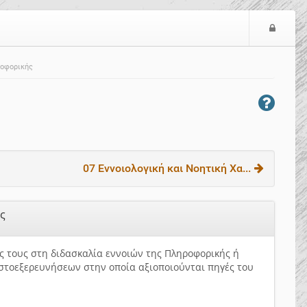
Ε
ί
σ
ροφορικής
ο
δ
ο
ς
07 Εννοιολογική και Νοητική Χα...
ής
ς τους στη διδασκαλία εννοιών της Πληροφορικής ή
ιστοεξερευνήσεων στην οποία αξιοποιούνται πηγές του