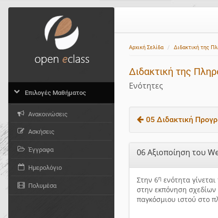
Αρχική Σελίδα
Διδακτική της Π
Διδακτική της Πλη
Ενότητες
Επιλογές Μαθήματος
Ανακοινώσεις
05 Διδακτική Προγρα
Ασκήσεις
Έγγραφα
06 Αξιοποίηση του We
Ημερολόγιο
η
Στην 6
ενότητα γίνεται
Πολυμέσα
στην εκπόνηση σχεδίων 
παγκόσμιου ιστού στο π