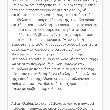
Η καθολικά αποδεκτή αναγκαιότητα του θεσμού της
μοναρχίας δεν απέτρεπε τους μονάρχες της Δύσης
από το να προσφεύγουν σε μια “τελετουργική
επικύρωση” της εξουσίας τους, μέσα από σειρά
συμβολικών αναπαραστάσεων της. Τον ίδιο σκοπό
επιτέλεσε και η σύνδεση του σκούφου με το κοντάρι,
η οποία συνιστούσε παραδοσιακή διατύπωση
απειλής των πληβείων ενάντια στην παραπαίουσα
αριστοκρατία και τη μοναρχία. Ήταν ένδειξη
χειραφέτησης αλλά και τυραννοκτονίας. Παρέπεμπε
όμως και στο “δένδρο της ελευθερίας” των
εξεγερμένων Γάλλων χωρικών της Πρώιμης
Περιόδου. Το αντάμωμα ενός κλασικής προέλευσης -
και γι’ αυτό περιορισμένου κοινωνιολογικά -
συμβόλου με παραδόσεις πληβείας χειραφέτησης,
μέσα από το σχεδιασμό του ιδεολογικού επιτελείου
της Επανάστασης, έδωσε στο ρεπουμπλικανικό
καθεστώς του 1792 δύο από τα ισχυρότερα - και
πλέον μακρόβια - σύμβολα του.
Λέξεις Κλειδιά:
Ε
ξουσία, σύμβολο, μοναρχία, μηχανισμοί
προβολής, προπαγάνδα, φρυγικός σκούφος, «δέντρο της