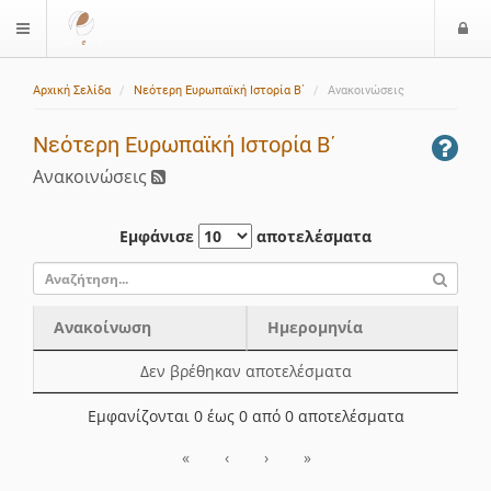
Ε
$langMenu
ί
Αρχική Σελίδα
Νεότερη Ευρωπαϊκή Ιστορία Β΄
Ανακοινώσεις
ο
δ
Νεότερη Ευρωπαϊκή Ιστορία Β΄
ο
ς
Ανακοινώσεις
Εμφάνισε
αποτελέσματα
Ανακοίνωση
Ημερομηνία
Ανακοίνωση
Ημερομηνία
Δεν βρέθηκαν αποτελέσματα
Εμφανίζονται 0 έως 0 από 0 αποτελέσματα
«
‹
›
»