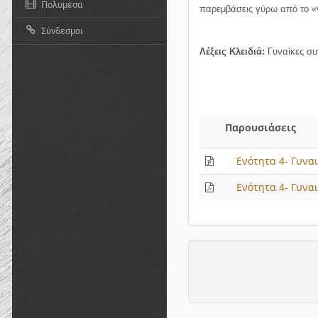
Πολυμέσα
παρεμβάσεις γύρω από το «γυ
Σύνδεσμοι
Λέξεις Κλειδιά:
Γυναίκες συγ
Παρουσιάσεις
Ενότητα 4- Γυναι
Ενότητα 4- Γυναι