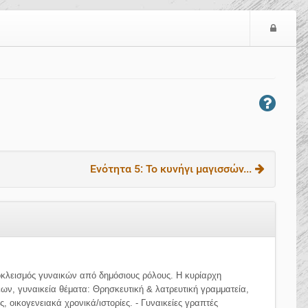
Ε
ί
σ
ο
δ
ο
ς
Ενότητα 5: Το κυνήγι μαγισσών...
οκλεισμός γυναικών από δημόσιους ρόλους. Η κυρίαρχη
ν, γυναικεία θέματα: Θρησκευτική & λατρευτική γραμματεία,
, οικογενειακά χρονικά/ιστορίες. - Γυναικείες γραπτές