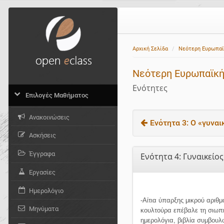
Αρχική Σελίδα
Νεότερη Ευρωπαϊκ
Νεότερη Ευρωπαϊκή 
Ενότητες
Επιλογές Μαθήματος
Ανακοινώσεις
Ενότητα 3: Ο «γυναι
Ασκήσεις
Έγγραφα
Ενότητα 4: Γυναικείο
Εργασίες
Ημερολόγιο
-Αίτια ύπαρξης μικρού αρι
Μηνύματα
κουλτούρα επέβαλε τη σιωπή 
ημερολόγια, βιβλία συμβουλώ