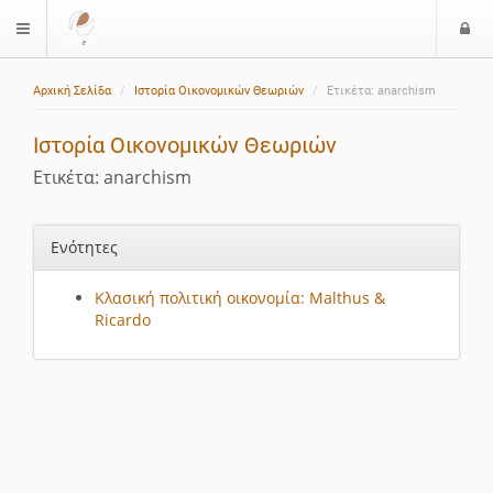
Ε
$langMenu
ί
Αρχική Σελίδα
Ιστορία Οικονομικών Θεωριών
Ετικέτα: anarchism
ο
δ
Ιστορία Οικονομικών Θεωριών
ο
ς
Ετικέτα: anarchism
Ενότητες
Κλασική πολιτική οικονομία: Malthus &
Ricardo