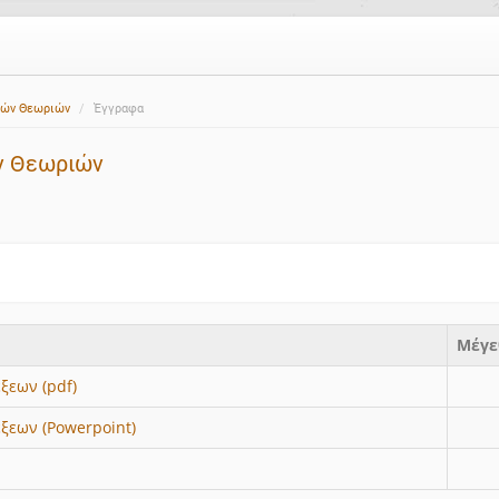
ικών Θεωριών
Έγγραφα
ών Θεωριών
Μέγε
ξεων (pdf)
έξεων (Powerpoint)