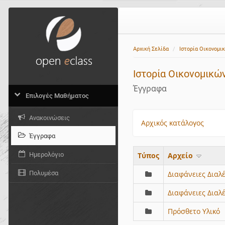
Αρχική Σελίδα
Ιστορία Οικονομ
Ιστορία Οικονομικ
Έγγραφα
Επιλογές Μαθήματος
Ανακοινώσεις
Αρχικός κατάλογος
Έγγραφα
Ημερολόγιο
Τύπος
Aρχείο
Πολυμέσα
Διαφάνειες Διαλέ
Διαφάνειες Διαλ
Πρόσθετο Υλικό