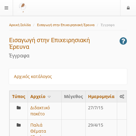
Ε
$langMenu
ί
Αρχική Σελίδα
Εισαγωγή στην Επιχειρησιακή Έρευνα
Έγγραφα
ο
δ
Εισαγωγή στην Επιχειρησιακή
ο
Έρευνα
ς
Έγγραφα
Αρχικός κατάλογος
Τύπος
Aρχείο
Μέγεθος
Ημερομηνία
Διδακτικό
27/7/15
πακέτο
Παλιά
29/4/15
Θέματα