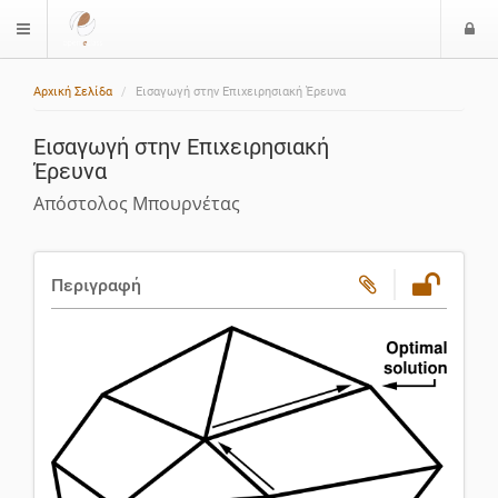
Ε
$langMenu
ί
Αρχική Σελίδα
Εισαγωγή στην Επιχειρησιακή Έρευνα
ο
δ
Εισαγωγή στην Επιχειρησιακή
ο
Έρευνα
ς
Απόστολος Μπουρνέτας
Περιγραφή