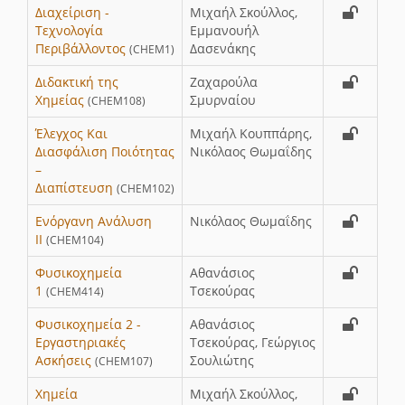
Διαχείριση -
Μιχαήλ Σκούλλος,
Τεχνολογία
Εμμανουήλ
Περιβάλλοντος
Δασενάκης
(CHEM1)
Διδακτική της
Ζαχαρούλα
Χημείας
Σμυρναίου
(CHEM108)
Έλεγχος Και
Μιχαήλ Κουππάρης,
Διασφάλιση Ποιότητας
Νικόλαος Θωμαΐδης
–
Διαπίστευση
(CHEM102)
Ενόργανη Ανάλυση
Νικόλαος Θωμαΐδης
ΙΙ
(CHEM104)
Φυσικοχημεία
Αθανάσιος
1
Τσεκούρας
(CHEM414)
Φυσικοχημεία 2 -
Αθανάσιος
Εργαστηριακές
Τσεκούρας, Γεώργιος
Ασκήσεις
Σουλιώτης
(CHEM107)
Χημεία
Μιχαήλ Σκούλλος,