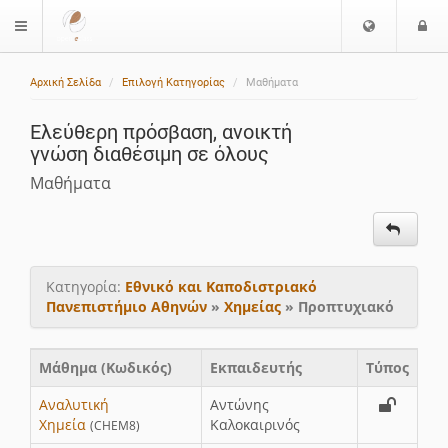
Ε
Ε
$langMenu
π
ί
ι
Αρχική Σελίδα
Επιλογή Κατηγορίας
Μαθήματα
λ
ο
ο
δ
Ελεύθερη πρόσβαση, ανοικτή
γ
ο
γνώση διαθέσιμη σε όλους
ή
ς
Γ
Μαθήματα
λ
ώ
σ
σ
Κατηγορία:
Εθνικό και Καποδιστριακό
α
Πανεπιστήμιο Αθηνών
»
Χημείας
» Προπτυχιακό
ς
Μάθημα (Κωδικός)
Εκπαιδευτής
Τύπος
Αναλυτική
Αντώνης
Χημεία
Καλοκαιρινός
(CHEM8)