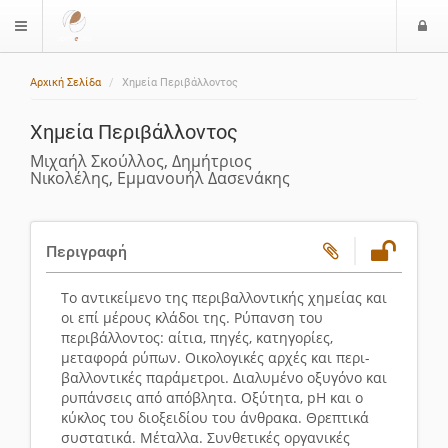
Ε
$langMenu
ί
Αρχική Σελίδα
Χημεία Περιβάλλοντος
ο
δ
Χημεία Περιβάλλοντος
ο
ς
Μιχαήλ Σκούλλος, Δημήτριος
Νικολέλης, Εμμανουήλ Δασενάκης
Περιγραφή
Το αντικείμενο της περιβαλλοντικής χημείας και
οι επί μέρους κλάδοι της. Ρύπανση του
περιβάλλοντος: αίτια, πηγές, κατηγορίες,
μεταφορά ρύπων. Οικολογικές αρχές και περι­
βαλλοντικές παράμετροι. Διαλυμένο οξυγόνο και
ρυπάνσεις από απόβλητα. Οξύτητα,
pH
και ο
κύκλος του διοξειδίου του άνθρακα. Θρεπτικά
συστατικά. Μέταλλα. Συνθετικές οργανικές