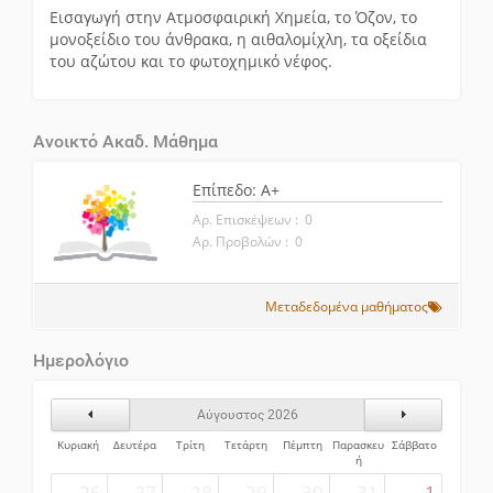
Εισαγωγή στην Ατμοσφαιρική Χημεία, το Όζον, το
μονοξείδιο του άνθρακα, η αιθαλομίχλη, τα οξείδια
του αζώτου και το φωτοχημικό νέφος.
Ανοικτό Ακαδ. Μάθημα
Επίπεδο: A+
Αρ. Επισκέψεων : 0
Αρ. Προβολών : 0
Μεταδεδομένα μαθήματος
Ημερολόγιο
Προηγούμενος Μήνας
Επόμενος Μήν
Αύγουστος 2026
Κυριακή
Δευτέρα
Τρίτη
Τετάρτη
Πέμπτη
Παρασκευ
Σάββατο
ή
26
27
28
29
30
31
1