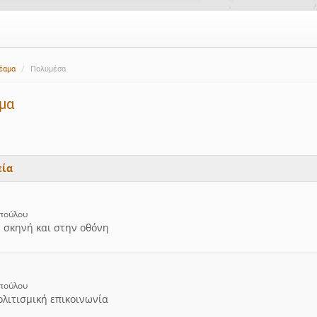
έαμα
Πολυμέσα
μα
εία
οπούλου
η σκηνή και στην οθόνη
οπούλου
λιτισμική επικοινωνία