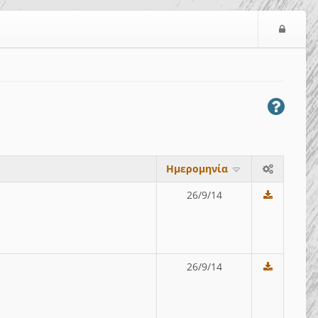
Ε
ί
σ
ο
δ
ο
ς
Ημερομηνία
26/9/14
26/9/14