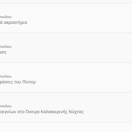
οπούλου
ρά ακροατήρια
οπούλου
αση
οπούλου
ράσεις του Πίντερ
οπούλου
αιγνίων στο Όνειρο Καλοκαιρινής Νύχτας