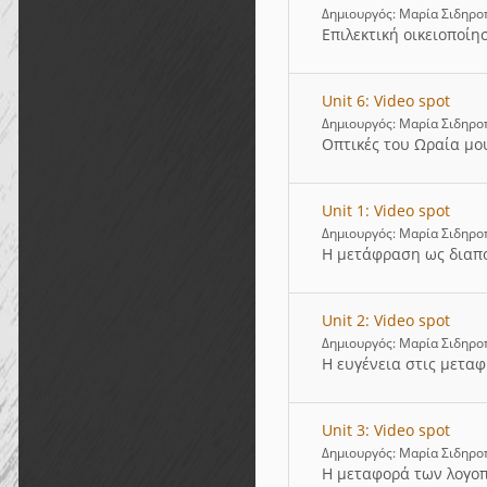
Δημιουργός: Μαρία Σιδηρ
Επιλεκτική οικειοποίη
Unit 6: Video spot
Δημιουργός: Μαρία Σιδηρ
Οπτικές του Ωραία μο
Unit 1: Video spot
Δημιουργός: Μαρία Σιδηρο
Η μετάφραση ως διαπο
Unit 2: Video spot
Δημιουργός: Μαρία Σιδηρο
Η ευγένεια στις μεταφ
Unit 3: Video spot
Δημιουργός: Μαρία Σιδηρο
Η μεταφορά των λογοπ