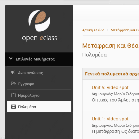
Αρχική Σελίδα
Μετάφραση και Θ
Μετάφραση και Θέα
Πολυμέσα
Επιλογές Μαθήματος
Ανακοινώσεις
Γενικά πολυμεσικά αρχ
Έγγραφα
Unit 5: Video spot
Δημιουργός: Μαρία Σιδηρ
Ημερολόγιο
Οπτικές του Άμλετ στ
Πολυμέσα
Unit 1: Video spot
Δημιουργός: Μαρία Σιδηρ
Η μετάφραση ως διαπο