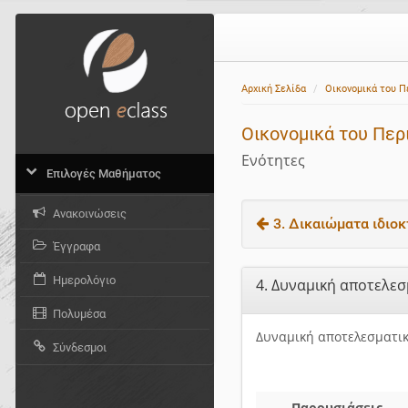
Αρχική Σελίδα
Οικονομικά του 
Οικονομικά του Περ
Ενότητες
Επιλογές Μαθήματος
Ανακοινώσεις
3. Δικαιώματα ιδιοκτ
Έγγραφα
Ημερολόγιο
4. Δυναμική αποτελε
Πολυμέσα
Δυναμική αποτελεσματι
Σύνδεσμοι
Παρουσιάσεις