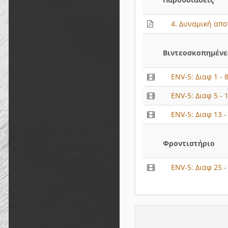
4. Δυναμική απο
Βιντεοσκοπημένες
ENV-5: Διαφ 1 -
ENV-5: Διαφ 5 -
ENV-5: Διαφ 13 
Φροντιστήριο
ENV-5: Διαφ 25 