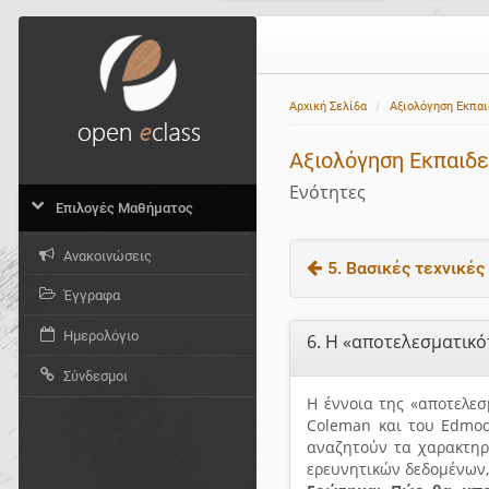
Αρχική Σελίδα
Αξιολόγηση Εκπα
Αξιολόγηση Εκπαιδ
Ενότητες
Επιλογές Μαθήματος
Ανακοινώσεις
5. Βασικές τεχνικές 
Έγγραφα
Ημερολόγιο
6. Η «αποτελεσματικ
Σύνδεσμοι
Η έννοια της «αποτελεσ
Coleman και του Εdmods
αναζητούν τα χαρακτηρι
ερευνητικών δεδομένων,