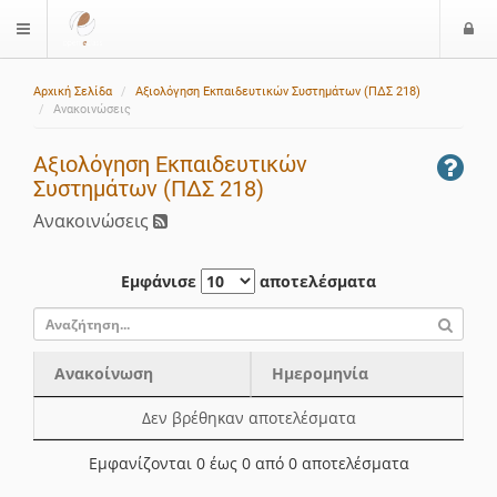
Ε
$langMenu
ί
Αρχική Σελίδα
Αξιολόγηση Εκπαιδευτικών Συστημάτων (ΠΔΣ 218)
ο
Ανακοινώσεις
δ
ο
Αξιολόγηση Εκπαιδευτικών
ς
Συστημάτων (ΠΔΣ 218)
Ανακοινώσεις
Εμφάνισε
αποτελέσματα
Ανακοίνωση
Ημερομηνία
Ανακοίνωση
Ημερομηνία
Δεν βρέθηκαν αποτελέσματα
Εμφανίζονται 0 έως 0 από 0 αποτελέσματα