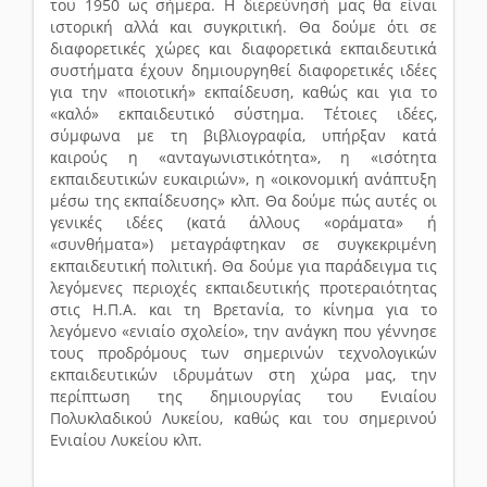
του 1950 ως σήμερα. Η διερεύνησή μας θα είναι
ιστορική αλλά και συγκριτική. Θα δούμε ότι σε
διαφορετικές χώρες και διαφορετικά εκπαιδευτικά
συστήματα έχουν δημιουργηθεί διαφορετικές ιδέες
για την «ποιοτική» εκπαίδευση, καθώς και για το
«καλό» εκπαιδευτικό σύστημα. Τέτοιες ιδέες,
σύμφωνα με τη βιβλιογραφία, υπήρξαν κατά
καιρούς η «ανταγωνιστικότητα», η «ισότητα
εκπαιδευτικών ευκαιριών», η «οικονομική ανάπτυξη
μέσω της εκπαίδευσης» κλπ. Θα δούμε πώς αυτές οι
γενικές ιδέες (κατά άλλους «οράματα» ή
«συνθήματα») μεταγράφτηκαν σε συγκεκριμένη
εκπαιδευτική πολιτική. Θα δούμε για παράδειγμα τις
λεγόμενες περιοχές εκπαιδευτικής προτεραιότητας
στις H.Π.Α. και τη Βρετανία, το κίνημα για το
λεγόμενο «ενιαίο σχολείο», την ανάγκη που γέννησε
τους προδρόμους των σημερινών τεχνολογικών
εκπαιδευτικών ιδρυμάτων στη χώρα μας, την
περίπτωση της δημιουργίας του Ενιαίου
Πολυκλαδικού Λυκείου, καθώς και του σημερινού
Ενιαίου Λυκείου κλπ.