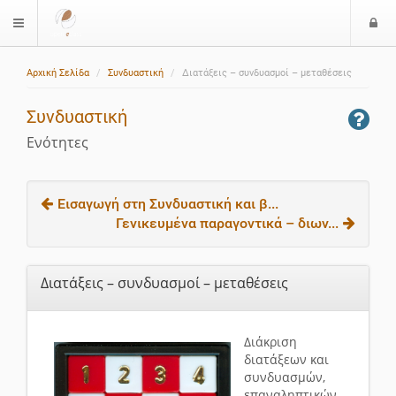
Ε
$langMenu
ί
Αρχική Σελίδα
Συνδυαστική
Διατάξεις – συνδυασμοί – μεταθέσεις
ο
δ
Συνδυαστική
ο
ς
Ενότητες
Εισαγωγή στη Συνδυαστική και β...
Γενικευμένα παραγοντικά – διων...
Διατάξεις – συνδυασμοί – μεταθέσεις
Διάκριση
διατάξεων και
συνδυασμών,
επαναληπτικών