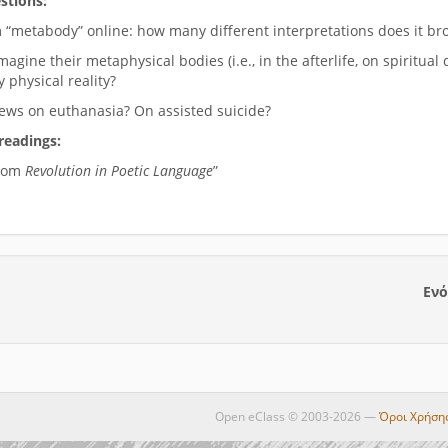
stions:
 “metabody” online: how many different interpretations does it br
agine their metaphysical bodies (i.e., in the afterlife, on spiritua
 physical reality?
ews on euthanasia? On assisted suicide?
readings:
From
Revolution in Poetic Language
”
Ενό
Open eClass © 2003-2026 —
Όροι Χρήση