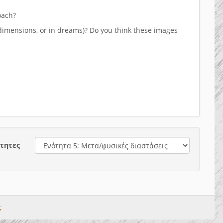
oach?
l dimensions, or in dreams)? Do you think these images
τητες
ς