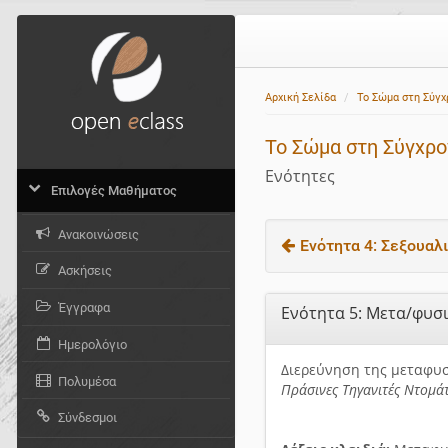
Αρχική Σελίδα
Το Σώμα στη Σύγχ
Το Σώμα στη Σύγχρο
Ενότητες
Επιλογές Μαθήματος
Ανακοινώσεις
Ενότητα 4: Σεξουαλ
Ασκήσεις
Έγγραφα
Ενότητα 5: Μετα/φυσι
Ημερολόγιο
Διερεύνηση της μεταφυσ
Πολυμέσα
Πράσινες Τηγανιτές Ντομάτ
Σύνδεσμοι