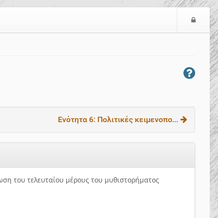
Ε
ί
σ
ο
δ
ο
ς
Ενότητα 6: Πολιτικές κειμενοπο...
ωση του τελευταίου μέρους του μυθιστορήματος