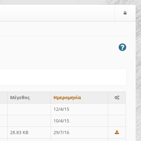
Ε
ί
σ
ο
δ
ο
ς
Μέγεθος
Ημερομηνία
12/4/15
10/4/15
28.83 KB
29/7/16