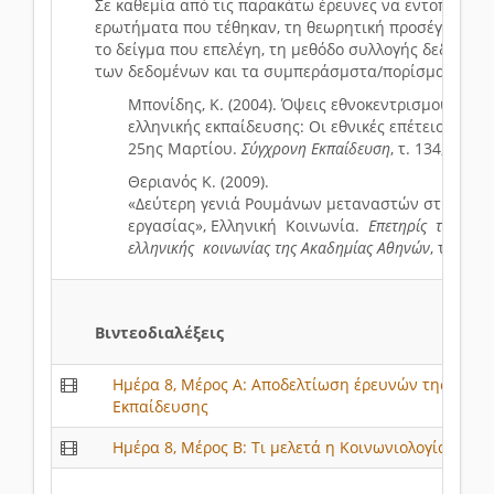
Σε καθεμία από τις παρακάτω έρευνες να εντοπίσετε 
ερωτήματα που τέθηκαν, τη θεωρητική προσέγγιση/πλ
το δείγμα που επελέγη, τη μεθόδο συλλογής δεδομέν
των δεδομένων και τα συμπεράσμστα/πορίσματα.
Μπονίδης, Κ. (2004). Όψεις εθνοκεντρισμού στη 
ελληνικής εκπαίδευσης: Οι εθνικές επέτειοι της 
25ης Μαρτίου.
Σύγχρονη Εκπαίδευση
, τ. 134, σσ. 2
Θεριανός Κ. (2009).
«Δεύτερη γενιά Ρουμάνων μεταναστών στην Ελλά
εργασίας», Ελληνική Κοινωνία.
Επετηρίς του Κέ
ελληνικής κοινωνίας της Ακαδημίας Αθηνών
, τόμος 8
Βιντεοδιαλέξεις
Ημέρα 8, Μέρος Α: Αποδελτίωση έρευνών της Κοινω
Εκπαίδευσης
Ημέρα 8, Μέρος Β: Tι μελετά η Κοινωνιολογία της 