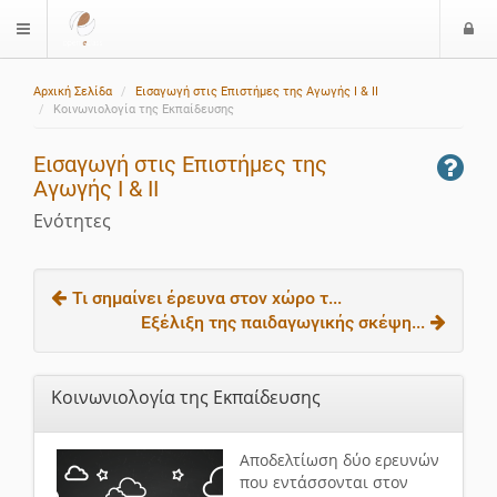
Ε
$langMenu
ί
Αρχική Σελίδα
Εισαγωγή στις Επιστήμες της Αγωγής I & II
ο
Κοινωνιολογία της Εκπαίδευσης
δ
ο
Εισαγωγή στις Επιστήμες της
ς
Αγωγής I & II
Ενότητες
Τι σημαίνει έρευνα στον χώρο τ...
Εξέλιξη της παιδαγωγικής σκέψη...
Κοινωνιολογία της Εκπαίδευσης
Αποδελτίωση δύο ερευνών
που εντάσσονται στον