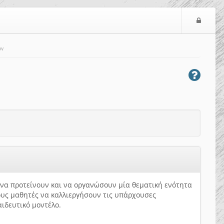
Ε
ί
σ
ων
ο
δ
ο
ς
η να προτείνουν και να οργανώσουν μία θεματική ενότητα
ους μαθητές να καλλιεργήσουν τις υπάρχουσες
παιδευτικό μοντέλο.