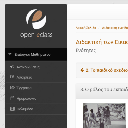
Αρχική Σελίδα
Διδακτική των Ει
Διδακτική των Εικα
Ενότητες
Επιλογές Μαθήματος
Ανακοινώσεις
2. Το παιδικό σχέδιο
Ασκήσεις
Έγγραφα
3. Ο ρόλος του εκπα
Ημερολόγιο
Πολυμέσα