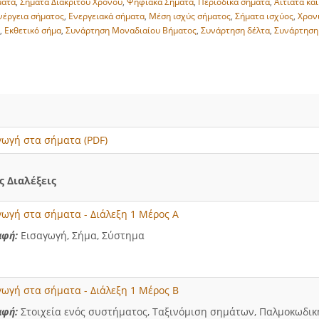
ματα
,
Σήματα Διακριτού Χρόνου
,
Ψηφιακά Σήματα
,
Περιοδικά σήματα
,
Αιτιατά κα
νέργεια σήματος
,
Ενεργειακά σήματα
,
Μέση ισχύς σήματος
,
Σήματα ισχύος
,
Χρον
ς
,
Εκθετικό σήμα
,
Συνάρτηση Μοναδιαίου Βήματος
,
Συνάρτηση δέλτα
,
Συνάρτηση
γωγή στα σήματα (PDF)
 Διαλέξεις
γωγή στα σήματα - Διάλεξη 1 Μέρος Α
αφή
:
Εισαγωγή, Σήμα, Σύστημα
γωγή στα σήματα - Διάλεξη 1 Μέρος Β
αφή
:
Στοιχεία ενός συστήματος, Ταξινόμιση σημάτων, Παλμοκωδι