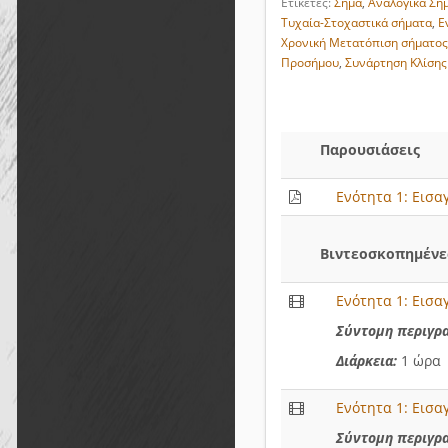
Ετικέτες:
Σήμα
,
Αναλογικά Σή
Τυχαία-Στοχαστικά σήματα
,
Ε
Χρονική Μετατόπιση σήματο
Προσήμου
,
Συνάρτηση Κλίσης
Παρουσιάσεις
Ενότητα 1: Εισα
Βιντεοσκοπημένες
Ενότητα 1: Εισα
Σύντομη περιγρ
Διάρκεια:
1 ώρα
Ενότητα 1: Εισα
Σύντομη περιγρ