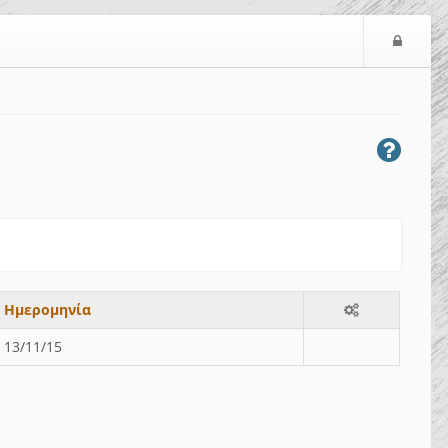
Ε
ί
σ
ο
δ
ο
ς
Ημερομηνία
13/11/15