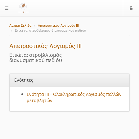
Ε
$langMenu
ί
Αρχική Σελίδα
Απειροστικός Λογισμός III
ο
Ετικέτα: στροβιλισμός διανυσματικού πεδιόυ
δ
ο
Απειροστικός Λογισμός III
ς
Ετικέτα: στροβιλισμός
διανυσματικού πεδιόυ
Ενότητες
Ενότητα III - Ολοκληρωτικός Λογισμός πολλών
μεταβλητών