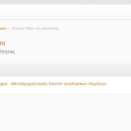
ματα
Ετικέτα: Πεδίο της συχνότητας
τα
νότητας
υγμα - Μετασχηματισμός Fourier αναλογικών σημάτων