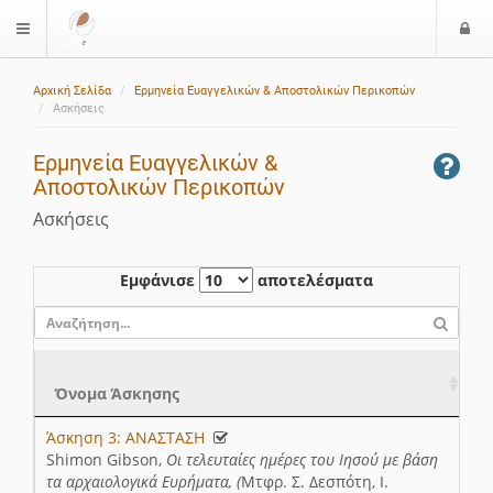
Ε
$langMenu
ί
Αρχική Σελίδα
Ερμηνεία Ευαγγελικών & Αποστολικών Περικοπών
ο
Ασκήσεις
δ
ο
Ερμηνεία Ευαγγελικών &
ς
Αποστολικών Περικοπών
Ασκήσεις
Εμφάνισε
αποτελέσματα
Όνομα Άσκησης
Άσκηση 3: ΑΝΑΣΤΑΣΗ
Έν
24
Shimon Gibson,
Οι τελευταίες ημέρες του Ιησού με βάση
12
τα αρχαιολογικά Ευρήματα, (
Μτφρ. Σ. Δεσπότη, Ι.