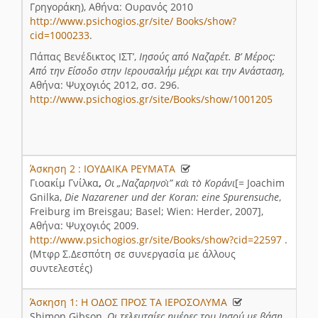
Γρηγοράκη), Αθήνα: Ουρανός 2010
http://www.psichogios.gr/site/ Books/show?
cid=1000233
.
Πάπας Βενέδικτος ΙΣΤ’,
Ιησούς από Ναζαρέτ. Β’ Μέρος:
Από την Είσοδο στην Ιερουσαλήμ μέχρι και την Ανάσταση,
Αθήνα: Ψυχογιός 2012, σσ. 296.
http://www.psichogios.gr/site/Books/show/1001205
Άσκηση 2 : ΙΟΥΔΑΙΚΑ ΡΕΥΜΑΤΑ
Έν
20
Γιοακίμ Γνίλκα
,
Οι „Ναζαρηνοὶ” καὶ τὸ Κοράνι
[= Joachim
8:
Gnilka,
Die Nazarener und der Koran: eine Spurensuche
,
Freiburg im Breisgau; Basel; Wien: Herder, 2007],
Αθήνα: Ψυχογιός 2009.
http://www.psichogios.gr/site/Books/show?cid=22597
.
(Μτφρ Σ.Δεσπότη σε συνεργασία με άλλους
συντελεστές)
Άσκηση 1: Η ΟΔΟΣ ΠΡΟΣ ΤΑ ΙΕΡΟΣΟΛΥΜΑ
Έν
20
Shimon Gibson,
Οι τελευταίες ημέρες του Ιησού με βάση