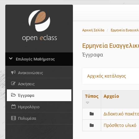
Αρχική Σελίδα
Ερμηνεία Ευαγγε
Ερμηνεία Ευαγγελι
Έγγραφα
Επιλογές Μαθήματος
Ανακοινώσεις
Αρχικός κατάλογος
Ασκήσεις
Έγγραφα
Τύπος
Aρχείο
Ημερολόγιο
Διδακτικό πακέτ
Πολυμέσα
Πρόσθετο υλικό