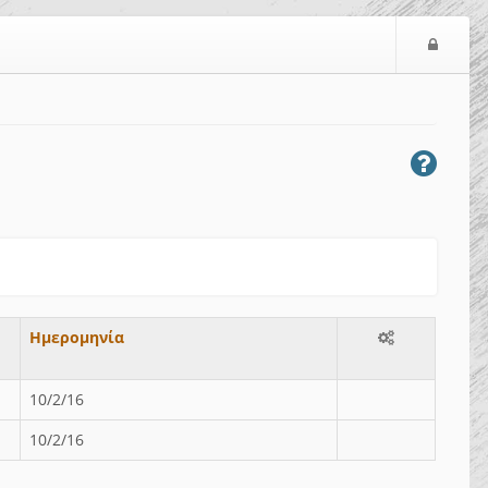
Ε
ί
σ
ο
δ
ο
ς
Ημερομηνία
10/2/16
10/2/16