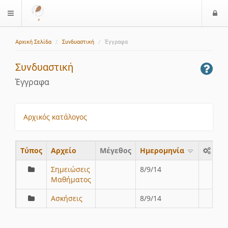
Ε
$langMenu
ί
Αρχική Σελίδα
Συνδυαστική
Έγγραφα
ο
δ
Συνδυαστική
ο
ς
Έγγραφα
Αρχικός κατάλογος
Τύπος
Aρχείο
Μέγεθος
Ημερομηνία
Σημειώσεις
8/9/14
Μαθήματος
Ασκήσεις
8/9/14