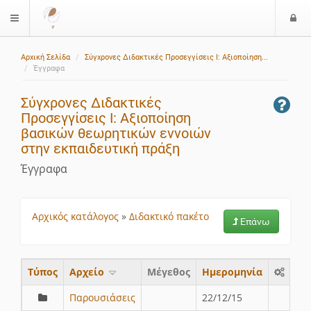
Ε
$langMenu
ί
Αρχική Σελίδα
Σύγχρονες Διδακτικές Προσεγγίσεις Ι: Αξιοποίηση...
ο
Έγγραφα
δ
ο
Σύγχρονες Διδακτικές
ς
Προσεγγίσεις Ι: Αξιοποίηση
βασικών θεωρητικών εννοιών
στην εκπαιδευτική πράξη
Έγγραφα
Αρχικός κατάλογος
»
Διδακτικό πακέτο
Επάνω
Τύπος
Aρχείο
Μέγεθος
Ημερομηνία
Παρουσιάσεις
22/12/15