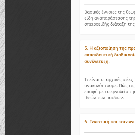
Βασικές έννοιες της θεω
είδη αναπαράστασης της
σπειροειδής διάταξη της
5. Η αξιοποίηση της π
εκπαιδευτική διαδικασία
συνένετυξη.
Τι είναι οι αρχικές ιδέε
ανακαλύπτουμε; Πώς τις
επαφή με το εργαλείο τη
ιδεών των παιδιών.
6. Γνωστική και κοινω