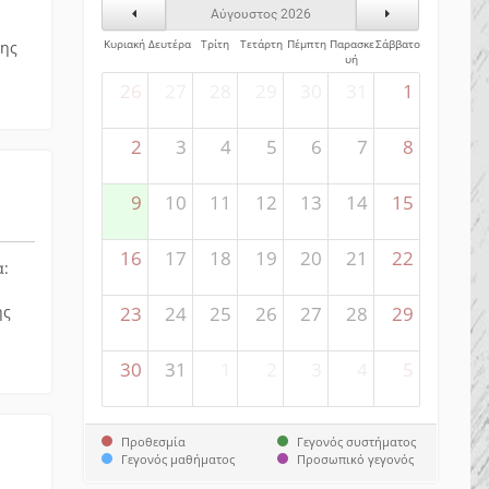
Προηγούμενος Μήνας
Επόμενος Μήνα
Αύγουστος 2026
Κυριακή
Δευτέρα
Τρίτη
Τετάρτη
Πέμπτη
Παρασκε
Σάββατο
της
υή
26
27
28
29
30
31
1
2
3
4
5
6
7
8
9
10
11
12
13
14
15
16
17
18
19
20
21
22
α:
ης
23
24
25
26
27
28
29
30
31
1
2
3
4
5
Προθεσμία
Γεγονός συστήματος
Γεγονός μαθήματος
Προσωπικό γεγονός