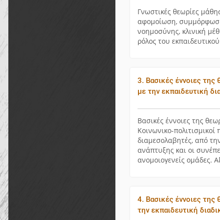
Γνωστικές θεωρίες μάθησ
αφομοίωση, συμμόρφωση,
νοημοσύνης, κλινική μέθ
ρόλος του εκπαιδευτικού
3. Βασικές έννοιες της
με την εκπαιδευτική δι
Βασικές έννοιες της θεω
Κοινωνικο-πολιτισμικοί 
διαμεσολαβητές, από τη
ανάπτυξης και οι συνέπε
ανομοιογενείς ομάδες. 
4. Βασικές έννοιες της 
την εκπαιδευτική διαδι