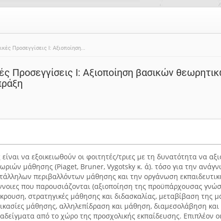
κές Προσεγγίσεις Ι: Αξιοποίηση...
ές Προσεγγίσεις Ι: Αξιοποίηση βασικών θεωρητι
πράξη
είναι να εξοικειωθούν οι φοιτητές/τριες με τη δυνατότητα να αξ
ριών μάθησης (Piaget, Bruner, Vygotsky κ. ά). τόσο για την ανά
τάλληλων περιβαλλόντων μάθησης και την οργάνωση εκπαιδευτικ
 έννοιες που παρουσιάζονται (αξιοποίηση της προϋπάρχουσας γνώσ
κρουση, στρατηγικές μάθησης και διδασκαλίας, μεταβίβαση της μά
δικασίες μάθησης, αλληλεπίδραση και μάθηση, διαμεσολάβηση και
αδείγματα από το χώρο της προσχολικής εκπαίδευσης. Επιπλέον οι