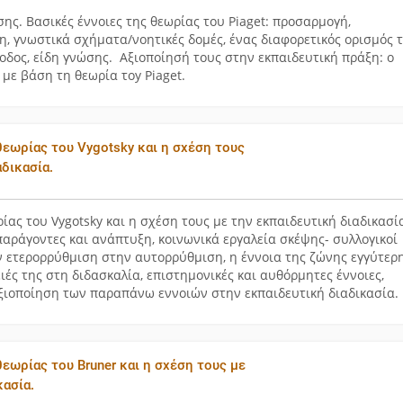
ης. Βασικές έννοιες της θεωρίας του Piaget: προσαρμογή,
 γνωστικά σχήματα/νοητικές δομές, ένας διαφορετικός ορισμός 
οδος, είδη γνώσης. Αξιοποίησή τους στην εκπαιδευτική πράξη: ο
 με βάση τη θεωρία τοy Piaget.
 θεωρίας του Vygotsky και η σχέση τους
αδικασία.
ρίας του Vygotsky και η σχέση τους με την εκπαιδευτική διαδικασί
παράγοντες και ανάπτυξη, κοινωνικά εργαλεία σκέψης- συλλογικοί
ν ετερορρύθμιση στην αυτορρύθμιση, η έννοια της ζώνης εγγύτερ
ιές της στη διδασκαλία, επιστημονικές και αυθόρμητες έννοιες,
Αξιοποίηση των παραπάνω εννοιών στην εκπαιδευτική διαδικασία.
θεωρίας του Bruner και η σχέση τους με
κασία.