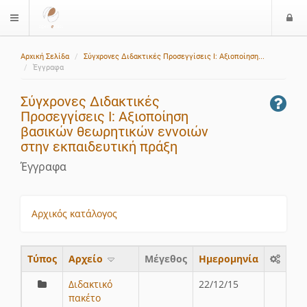
Ε
$langMenu
ί
Αρχική Σελίδα
Σύγχρονες Διδακτικές Προσεγγίσεις Ι: Αξιοποίηση...
ο
Έγγραφα
δ
ο
Σύγχρονες Διδακτικές
ς
Προσεγγίσεις Ι: Αξιοποίηση
βασικών θεωρητικών εννοιών
στην εκπαιδευτική πράξη
Έγγραφα
Αρχικός κατάλογος
Τύπος
Aρχείο
Μέγεθος
Ημερομηνία
Διδακτικό
22/12/15
πακέτο