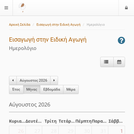
Ε
$langMenu
ί
Αρχική Σελίδα
Εισαγωγή στην Ειδική Αγωγή
Ημερολόγιο
ο
δ
Εισαγωγή στην Ειδική Αγωγή
ο
ς
Ημερολόγιο
Αύγουστος 2026
Έτος
Μήνας
Eβδομάδα
Μέρα
Αύγουστος 2026
Κυριακή
Δευτέρα
Τρίτη
Τετάρτη
Πέμπτη
Παρασκευή
Σάββατο
26
27
28
29
30
31
1