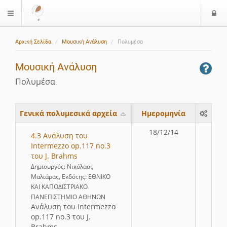
Ε
$langMenu
ί
Αρχική Σελίδα
Μουσική Ανάλυση
Πολυμέσα
ο
δ
Μουσική Ανάλυση
ο
ς
Πολυμέσα
Γενικά πολυμεσικά αρχεία
Ημερομηνία
18/12/14
4.3 Ανάλυση του
Intermezzo op.117 no.3
του J. Brahms
Δημιουργός: Νικόλαος
Μαλιάρας, Εκδότης: ΕΘΝΙΚΟ
ΚΑΙ ΚΑΠΟΔΙΣΤΡΙΑΚΟ
ΠΑΝΕΠΙΣΤΗΜΙΟ ΑΘΗΝΩΝ
Ανάλυση του Intermezzo
op.117 no.3 του J.
Brahms