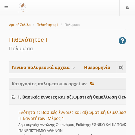
Ε
$langMenu
ί
Αρχική Σελίδα
Πιθανότητες Ι
Πολυμέσα
ο
δ
Πιθανότητες Ι
ο
ς
Πολυμέσα
Γενικά πολυμεσικά αρχεία
Ημερομηνία
Κατηγορίες πολυμεσικών αρχείων
1. Βασικές έννοιες και αξιωματική θεμελίωση Θεωρί
Ενότητα 1: Βασικές έννοιες και αξιωματική θεμελίωση Θ
Πιθανοτήτων, Μέρος 1
Δημιουργός: Αντώνης Οικονόμου, Εκδότης: ΕΘΝΙΚΟ ΚΑΙ ΚΑΠΟΔΙΣΤΡΙ
ΠΑΝΕΠΙΣΤΗΜΙΟ ΑΘΗΝΩΝ