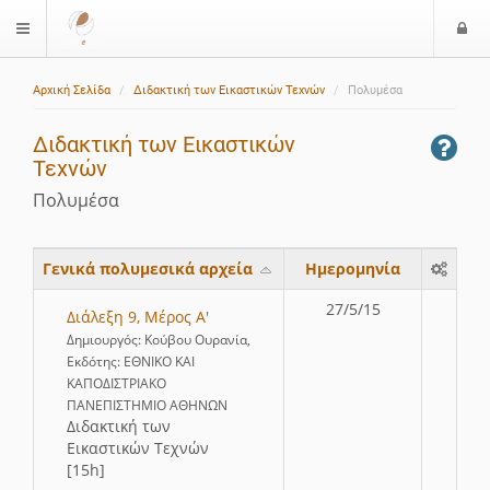
Ε
$langMenu
ί
Αρχική Σελίδα
Διδακτική των Εικαστικών Τεχνών
Πολυμέσα
ο
δ
Διδακτική των Εικαστικών
ο
Τεχνών
ς
Πολυμέσα
Γενικά πολυμεσικά αρχεία
Ημερομηνία
27/5/15
Διάλεξη 9, Μέρος Α'
Δημιουργός: Κούβου Ουρανία,
Εκδότης: ΕΘΝΙΚΟ ΚΑΙ
ΚΑΠΟΔΙΣΤΡΙΑΚΟ
ΠΑΝΕΠΙΣΤΗΜΙΟ ΑΘΗΝΩΝ
∆ιδακτική των
Εικαστικών Τεχνών
[15h]