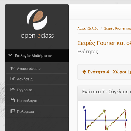
Αρχική Σελίδα
Σειρές Fourier κ
Σειρές Fourier και
Ενότητες
Επιλογές Μαθήματος
Ανακοινώσεις
Ενότητα 4 - Χώροι L
Ασκήσεις
Έγγραφα
Ενότητα 7 - Σύγκλιση 
Ημερολόγιο
Πολυμέσα