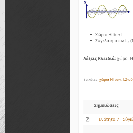
Χώροι Hilbert
Σύγκλιση στον L
(
2
Λέξεις Κλειδιά:
χώροι Hi
Ετικέτες:
χώροι Hilbert
,
L2-σύ
Σημειώσεις
Ενότητα 7 - Σύγκ