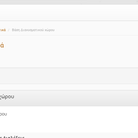
τικά
Βάση Διανυσματικού χώρου
κά
 χώρου
ρου
 Διαλέξεις