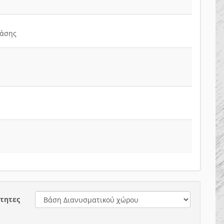
βάσης
τητες