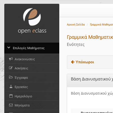
Αρχική Σελίδα
Γραμμικά Μαθημα
Γραμμικά Μαθηματι
Ενότητες
Επιλογές Μαθήματος
Ανακοινώσεις
Υπόχωροι
Ασκήσεις
Έγγραφα
Βάση Διανυσματικού
Εργασίες
Βάση Διανυσματικού χώ
Ημερολόγιο
Μηνύματα
Βιντεοσκοπημένες