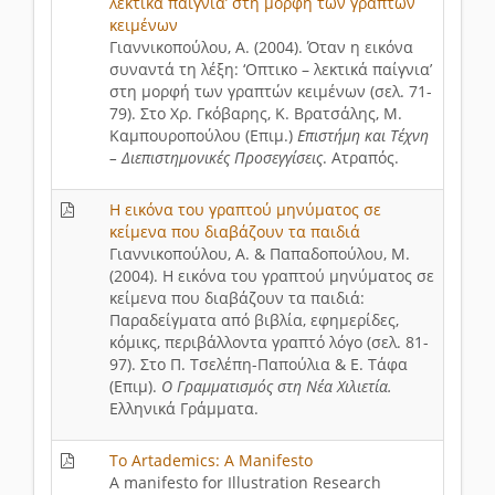
λεκτικά παίγνια’ στη μορφή των γραπτών
κειμένων
Γιαννικοπούλου, Α. (2004). Όταν η εικόνα
συναντά τη λέξη: ‘Οπτικο – λεκτικά παίγνια’
στη μορφή των γραπτών κειμένων (σελ. 71-
79). Στο Χρ. Γκόβαρης, Κ. Βρατσάλης, Μ.
Καμπουροπούλου (Επιμ.)
Επιστήμη και Τέχνη
– Διεπιστημονικές Προσεγγίσεις
. Ατραπός.
Η εικόνα του γραπτού μηνύματος σε
κείμενα που διαβάζουν τα παιδιά
Γιαννικοπούλου, Α. & Παπαδοπούλου, Μ.
(2004). Η εικόνα του γραπτού μηνύματος σε
κείμενα που διαβάζουν τα παιδιά:
Παραδείγματα από βιβλία, εφημερίδες,
κόμικς, περιβάλλοντα γραπτό λόγο (σελ. 81-
97). Στο Π. Τσελέπη-Παπούλια & Ε. Τάφα
(Επιμ).
Ο Γραμματισμός στη Νέα Χιλιετία.
Ελληνικά Γράμματα.
To Artademics: A Manifesto
A manifesto for Illustration Research