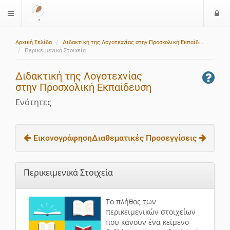
Ε
$langMenu
ί
Αρχική Σελίδα
Διδακτική της Λογοτεχνίας στην Προσχολική Εκπαίδ...
ο
Περικειμενικά Στοιχεία
δ
ο
Διδακτική της Λογοτεχνίας
ς
στην Προσχολική Εκπαίδευση
Ενότητες
Εικονογράφηση
Διαθεματικές Προσεγγίσεις
Περικειμενικά Στοιχεία
Το πλήθος των
περικειμενικών στοιχείων
που κάνουν ένα κείμενο