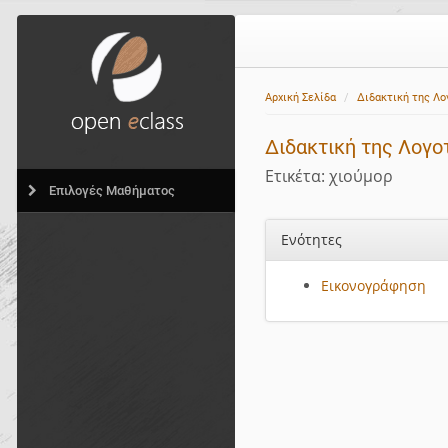
Αρχική Σελίδα
Διδακτική της Λο
Διδακτική της Λογο
Ετικέτα: χιούμορ
Επιλογές Μαθήματος
Ενότητες
Εικονογράφηση