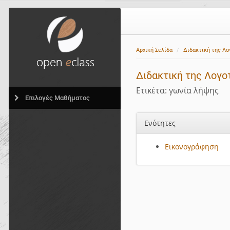
Αρχική Σελίδα
Διδακτική της Λο
Διδακτική της Λογο
Ετικέτα: γωνία λήψης
Επιλογές Μαθήματος
Ενότητες
Εικονογράφηση