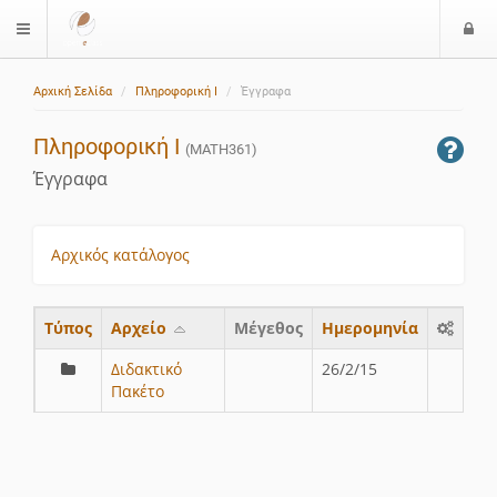
Ε
$langMenu
ί
Αρχική Σελίδα
Πληροφορική Ι
Έγγραφα
ο
δ
Πληροφορική Ι
ο
(MATH361)
ς
Έγγραφα
Αρχικός κατάλογος
Τύπος
Aρχείο
Μέγεθος
Ημερομηνία
Διδακτικό
26/2/15
Πακέτο