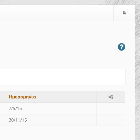
Ε
ί
σ
ο
δ
ο
ς
Ημερομηνία
7/5/15
30/11/15