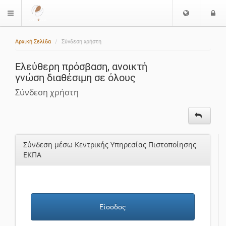
Ε
Ε
$langMenu
π
ί
ι
Αρχική Σελίδα
Σύνδεση χρήστη
λ
ο
ο
δ
Ελεύθερη πρόσβαση, ανοικτή
γ
ο
γνώση διαθέσιμη σε όλους
ή
ς
Γ
Σύνδεση χρήστη
λ
ώ
σ
σ
Σύνδεση μέσω Κεντρικής Υπηρεσίας Πιστοποίησης
α
ΕΚΠΑ
ς
Είσοδος