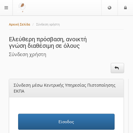
Ε
Ε
$langMenu
π
ί
ι
Αρχική Σελίδα
Σύνδεση χρήστη
λ
ο
ο
δ
Ελεύθερη πρόσβαση, ανοικτή
γ
ο
γνώση διαθέσιμη σε όλους
ή
ς
Γ
Σύνδεση χρήστη
λ
ώ
σ
σ
Σύνδεση μέσω Κεντρικής Υπηρεσίας Πιστοποίησης
α
ΕΚΠΑ
ς
Είσοδος