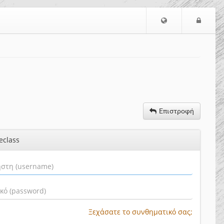
Ε
Ε
π
ί
ι
σ
λ
ο
ο
δ
γ
ο
ή
ς
Γ
λ
Επιστροφή
ώ
σ
eclass
σ
α
ς
Ξεχάσατε το συνθηματικό σας;